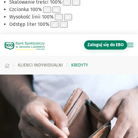
Skalowanie treści
100
%
Czcionka
100
%
Wysokość linii
100
%
Odstęp liter
100
%
Zaloguj się do EBO
KLIENCI INDYWIDUALNI
KREDYTY