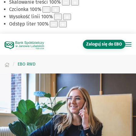
Skalowanie treści
100
%
Czcionka
100
%
Wysokość linii
100
%
Odstęp liter
100
%
Zaloguj się do EBO
EBO RWD