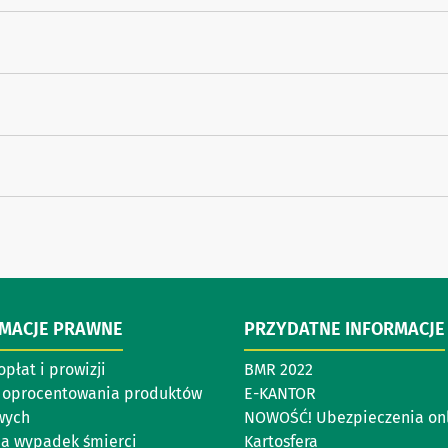
RMACJE PRAWNE
PRZYDATNE INFORMACJE
opłat i prowizji
BMR 2022
 oprocentowania produktów
E-KANTOR
wych
NOWOŚĆ! Ubezpieczenia on
na wypadek śmierci
Kartosfera