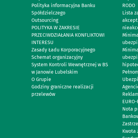
Polityka informacyjna Banku
RODO
Spółdzielczego
Lista 
Outsourcing
akcept
POLITYKA W ZAKRESIE
nieakc
PRZECIWDZIAŁANIA KONFLIKTOWI
Minima
INTERESU
ubezpi
Zasady Ładu Korporacyjnego
Minima
Schemat organizacyjny
ubezpi
System Kontroli Wewnętrznej w BS
hipote
w Janowie Lubelskim
Pełnom
O Grupie
Ubezpi
Godziny graniczne realizacji
Agenci
przelewów
Reklam
EURO-
Nota p
Bankow
Zastrz
Kwota 