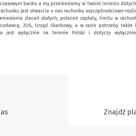
zasowym banku a my przeniesiemy w Twoim imieniu dotychcz
 rachunku jest otwarcie u nas rachunku oszczędnościowo-rozl
zeniesienia zleceń stałych, poleceń zapłaty, limitu w rachun
odawcę, ZUS, Urząd Skarbowy, a w razie potrzeby także in
na jest wyłącznie na terenie Polski i dotyczy wyłącznie
nas
Znajdź p