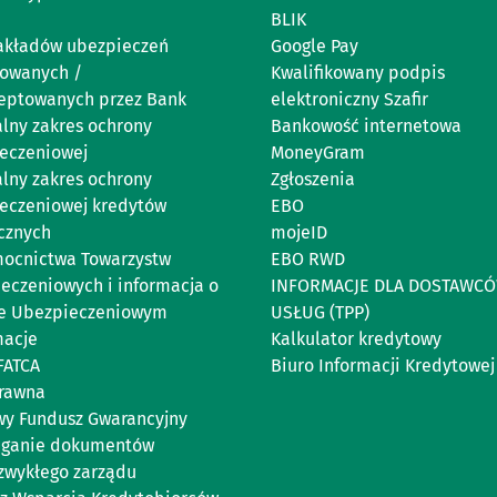
BLIK
zakładów ubezpieczeń
Google Pay
owanych /
Kwalifikowany podpis
eptowanych przez Bank
elektroniczny Szafir
lny zakres ochrony
Bankowość internetowa
eczeniowej
MoneyGram
lny zakres ochrony
Zgłoszenia
eczeniowej kredytów
EBO
cznych
mojeID
ocnictwa Towarzystw
EBO RWD
eczeniowych i informacja o
INFORMACJE DLA DOSTAWC
e Ubezpieczeniowym
USŁUG (TPP)
acje
Kalkulator kredytowy
FATCA
Biuro Informacji Kredytowej
rawna
y Fundusz Gwarancyjny
eganie dokumentów
zwykłego zarządu