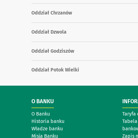
Oddział Chrzanów
Oddział Dzwola
Oddział Godziszów
Oddział Potok Wielki
O BANKU
INFO
O Banku
Taryfa 
Historia banku
Tabela
Władze banku
banko
Misja Banku
Zapis 