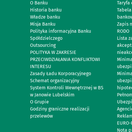
O Banku
Taryfa 
Historia banku
Tabela
Władze banku
banko
Misja Banku
Zapis 
Polityka informacyjna Banku
RODO
Spółdzielczego
Lista 
Outsourcing
akcept
POLITYKA W ZAKRESIE
nieakc
PRZECIWDZIAŁANIA KONFLIKTOWI
Minima
INTERESU
ubezpi
Zasady Ładu Korporacyjnego
Minima
Schemat organizacyjny
ubezpi
System Kontroli Wewnętrznej w BS
hipote
w Janowie Lubelskim
Pełnom
O Grupie
Ubezpi
Godziny graniczne realizacji
Agenci
przelewów
Reklam
EURO-
Nota p