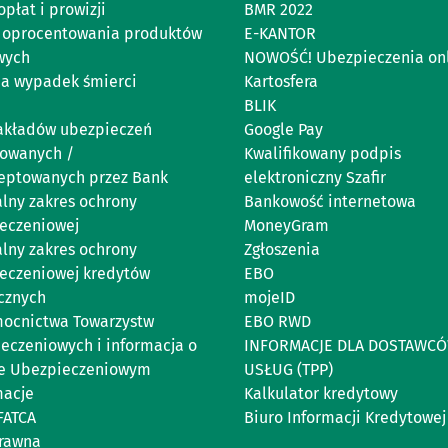
opłat i prowizji
BMR 2022
 oprocentowania produktów
E-KANTOR
wych
NOWOŚĆ! Ubezpieczenia on
na wypadek śmierci
Kartosfera
BLIK
zakładów ubezpieczeń
Google Pay
owanych /
Kwalifikowany podpis
eptowanych przez Bank
elektroniczny Szafir
lny zakres ochrony
Bankowość internetowa
eczeniowej
MoneyGram
lny zakres ochrony
Zgłoszenia
eczeniowej kredytów
EBO
cznych
mojeID
ocnictwa Towarzystw
EBO RWD
eczeniowych i informacja o
INFORMACJE DLA DOSTAWC
e Ubezpieczeniowym
USŁUG (TPP)
acje
Kalkulator kredytowy
FATCA
Biuro Informacji Kredytowej
rawna